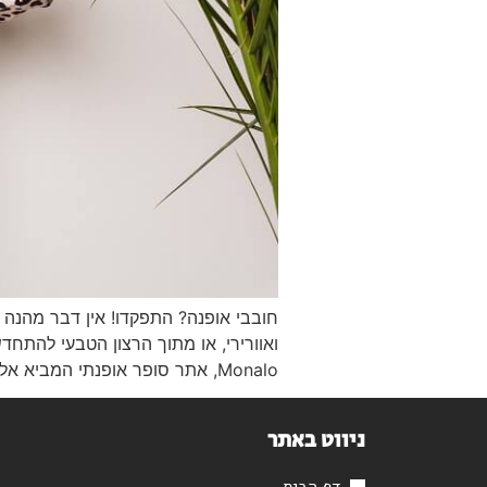
חובבי אופנה? התפקדו! אין דבר מהנה י
ואוורירי, או מתוך הרצון הטבעי להתחד
Monalo, אתר סופר אופנתי המביא אליכם מגוון עשיר ורחב של […]
ניווט באתר