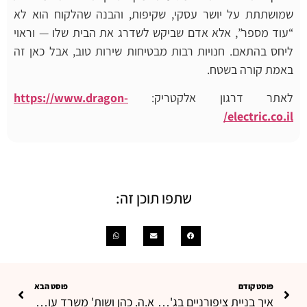
שמושתתת על יושר עסקי, שקיפות, והבנה שהלקוח הוא לא
“עוד מספר”, אלא אדם שביקש לשדרג את הבית שלו — וראוי
ליחס בהתאם. חנויות רבות מבטיחות שירות טוב, אבל כאן זה
באמת קורה בשטח.
לאתר דרגון אלקטריק:
https://www.dragon-
electric.co.il/
שתפו תוכן זה:
פוסט קודם
פוסט הבא
איך בניית ציפורניים בג'ל הפכה למקצוע מבוקש לנשים עצמאיות?
א.ה. כהן ושות' משרד עורכי דין שמתמחה בארנונה לעסקים